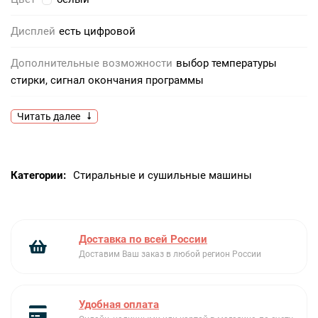
Дисплей
есть цифровой
Дополнительные возможности
выбор температуры
стирки, сигнал окончания программы
Глубина, см
58,4
Читать далее
Класс эффективности отжима
A
Категории:
Стиральные и сушильные машины
Класс эффективности стирки
A
Класс энергопотребления
B
Доставка по всей России
Класс потребления электроэнергии
B
Доставим Ваш заказ в любой регион России
Контроль дисбаланса
Есть
Контроль за уровнем пены
есть
Удобная оплата