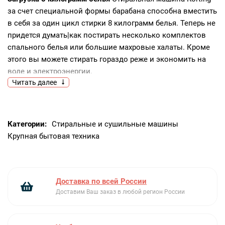
за счет специальной формы барабана способна вместить
в себя за один цикл стирки 8 килограмм белья. Теперь не
придется думать|как постирать несколько комплектов
спального белья или большие махровые халаты. Кроме
этого вы можете стирать гораздо реже и экономить на
воде и электроэнергии.
Читать далее
Скорость отжима 1400 об. мин
Ни для кого не секрет|что
оставшаяся влажность в белье после стирки зависит не
только от типа ткани|но и от количества оборотов
выбранных при стирке. В стиральных машинах Korting
Категории:
Стиральные и сушильные машины
максимальное количество вращения барабана может
Крупная бытовая техника
достигать до 1400 оборотов в минуту|что позволяет
достигнуть наивысшего класса отжима "А". С такими
показателями ваше белье будет сохнуть в несколько раз
быстрее|а если вам нужно постирать деликатные вещи|
Доставка по всей России
то вы можете отрегулировать количество оборотов в
Доставим Ваш заказ в любой регион России
диапазоне от 400 оборотов до 1400 или вовсе отключить
отжим|при этом шаг регулировки выставляется в 100