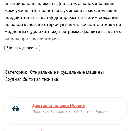
интегрированы элементы|по форме напоминающие
жемчужины|что позволяет: уменьшить механическое
воздействие на ткани|одновременно с этим сохранив
высокое качество стирки|улучшить качество стирки на
медленных (деликатных) программах|защитить ткани от
износа при частой стирке.
Защитная крышка люка
Защитная крышка
Читать далее
устанавливается поверх стеклянного люка и помогает|
позволяет избежать скопления пыли на стеклянном
люке и защитить от прикосновению к нагретому стеклу
Категории:
Стиральные и сушильные машины
на программах с высокой температурой.
Крупная бытовая техника
Дисплей с индикацией продолжительности программы
Дисплей отлично дополнит функционал стиральной
машины и поможет увидеть всю необходимую
информацию|такую как температуру стирки|количество
Доставка по всей России
установленных оборотов|а главное вы всегда сможете
Доставим Ваш заказ в любой регион России
посмотреть|сколько осталось времени до завершения
стирки|что позволит спланировать свои дела.
Функция «Защита детей»
Чтобы любимое чадо не