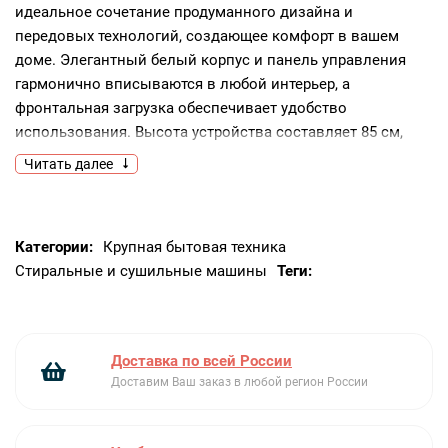
идеальное сочетание продуманного дизайна и
передовых технологий, создающее комфорт в вашем
доме. Элегантный белый корпус и панель управления
гармонично вписываются в любой интерьер, а
фронтальная загрузка обеспечивает удобство
использования. Высота устройства составляет 85 см,
ширина - 59.5 см, а глубина - 57.2 см, что делает его
Читать далее
компактным и позволяет разместить практически в
любом помещении. Барабан объемом 60 литров с
подсветкой и технологией Active Drum™ обеспечивает
Категории:
Крупная бытовая техника
бережную и эффективную стирку до 9 кг белья.
Стиральные и сушильные машины
Теги:
Оснащенная бесщеточным BLDC мотором, машина
работает тихо и надежно, а чугунные противовесы
обеспечивают стабильность и минимизацию
вибраций.Скорость отжима достигает 1600 об/мин, что
Доставка по всей России
гарантирует быстрое высушивание вещей. Класс
Доставим Ваш заказ в любой регион России
энергопотребления A, а также классы стирки и отжима A
подчеркивают эффективность и экономичность
устройства, снижая затраты на электроэнергию и воду.