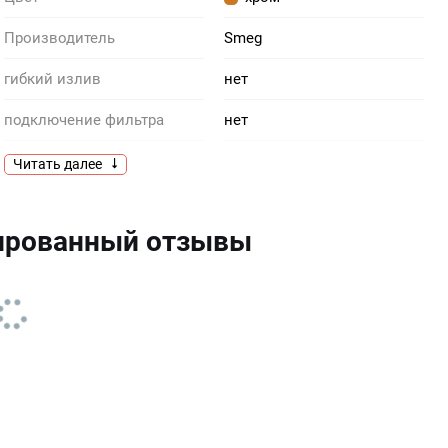
Производитель
Smeg
гибкий излив
нет
подключение фильтра
нет
вытяжной шланг
да
Читать далее
ированный отзывы