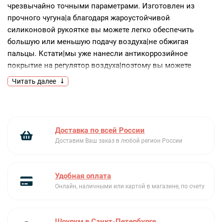
чрезвычайно точными параметрами. Изготовлен из
прочного чугуна|а благодаря жароустойчивой
силиконовой рукоятке вы можете легко обеспечить
большую или меньшую подачу воздуха|не обжигая
пальцы. Кстати|мы уже нанесли антикоррозийное
покрытие на регулятор воздуха|поэтому вы можете
оставить его на EGG после использования. Регулировка
Читать далее
в двух направлениях - для регулирования воздушного
потока и для точного контроля температуры.
Доставка по всей России
Доставим Ваш заказ в любой регион России
Удобная оплата
Онлайн, наличными или картой в магазине, по счету
Шоурум в Санкт-Петербурге