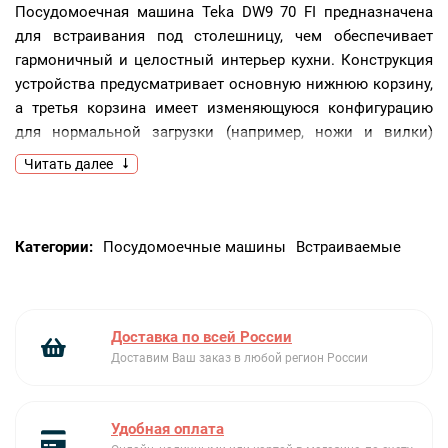
Посудомоечная машина Teka DW9 70 FI предназначена
для встраивания под столешницу, чем обеспечивает
гармоничный и целостный интерьер кухни. Конструкция
устройства предусматривает основную нижнюю корзину,
а третья корзина имеет изменяющуюся конфигурацию
для нормальной загрузки (например, ножи и вилки)
и смешанной загрузки (например, дополнительное
Читать далее
пространство для чашек. Восемь основных программ
обеспечивают максимально эффективное очищение
различных видов посуды от всех типов загрязнений.
Категории:
Посудомоечные машины
Встраиваемые
Ключевые преимущества:
Индикатор наличия соли и ополаскивателя
Сенсор загрязнённости воды
Доставка по всей России
Микрофильтрация
Доставим Ваш заказ в любой регион России
Удобная оплата