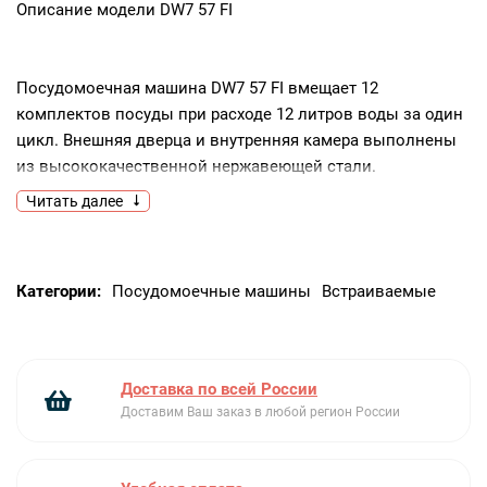
Описание модели
DW7 57 FI
Посудомоечная машина DW7 57 FI вмещает 12
комплектов посуды при расходе 12 литров воды за один
цикл. Внешняя дверца и внутренняя камера выполнены
из высококачественной нержавеющей стали.
Жидкокристаллический дисплей и панель управления с
Читать далее
защитным покрытием от следов пальцев обеспечат
легкость эксплуатации прибора. Два уровня высоты
позволяют опустить корзины для размещения больших
Категории:
Посудомоечные машины
Встраиваемые
тарелок в одной из них, а столовые приборы и кофейные
чашки в другой. Отложенный старт до 24 часов даёт
возможность воспользоваться преимуществами более
экономичного ночного тарифа.
Доставка по всей России
Доставим Ваш заказ в любой регион России