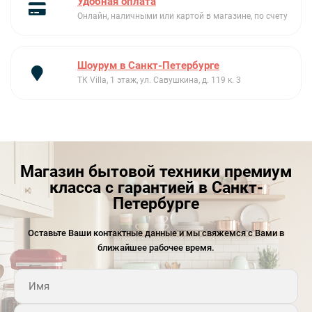
Удобная оплата
Онлайн, наличными или картой в магазине, по счету
Ключевые преимущества:
Шоурум в Санкт-Петербурге
ТК Villa, 1 этаж, ул. Савушкина, д. 119 к. 3
Класс энергопотребления: A
Магазин бытовой техники премиум
Защита от протечек
класса с гарантией в Санкт-
Петербурге
9 программ работы
Оставьте Ваши контактные данные и мы свяжемся с Вами в
ближайшее рабочее время.