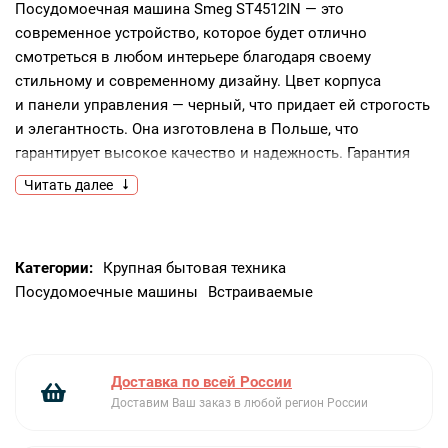
Посудомоечная машина Smeg ST4512IN — это
современное устройство, которое будет отлично
смотреться в любом интерьере благодаря своему
стильному и современному дизайну. Цвет корпуса
и панели управления — черный, что придает ей строгость
и элегантность. Она изготовлена в Польше, что
гарантирует высокое качество и надежность. Гарантия
на устройство составляет 24 месяца.Особенности
Читать далее
и функции данной модели поражают своим
разнообразием. Она обладает вместительной камерой,
в которую можно загрузить до 9 комплектов посуды.
Категории:
Крупная бытовая техника
Управление осуществляется при помощи кнопок, что
Посудомоечные машины
Встраиваемые
делает процесс использования удобным и простым.
В наличии 5 стандартных программ мойки, включая ECO,
Mix, и быструю мойку, которая занимает всего
50 минут.Система замачивания поможет справиться
Доставка по всей России
с самыми стойкими загрязнениями, а интенсивная
Доставим Ваш заказ в любой регион России
программа обеспечит глубокую и тщательную очистку
посуды. Сушка осуществляется конденсационным