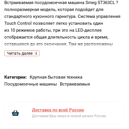
Встраиваемая посудомоечная машина Smeg ST363CL ?
полноразмерная модель, которая подойдет для
стандартного кухонного гарнитура. Система управления
Touch Control позволяет легко установить один
из 10 режимов работы, при это на LED-дисплее
отображается общая длительность цикла и время,
оставшееся до его окончания. Там же расположены
датчики отсутствия ополаскивателя и соли.Модель
Читать далее
рассчитана на 13 комплектов посуды. Внутренняя камера
выполнена из нержавеющей стали. Функция EasyGlide
(«Легкое скольжение») обеспечивает удобную выгрузку
Категории:
Крупная бытовая техника
и загрузку. Благодаря трехуровневой регулировки
Посудомоечные машины
Встраиваемые
по высоте в машине можно мыть посуду любых
размеров, включая глубокие формы, решетки и противни.
Корзина для столовых приборов FlexiDuo, состоящая
из двух частей, позволяет надежно разместить не только
Доставка по всей России
ножи, вилки и ложки, но и чашки, блюдца, небольшие
Доставим Ваш заказ в любой регион России
салатники и т.д. В зависимости от необходимости можно
использовать как обе ее части, так и одну из них.Два