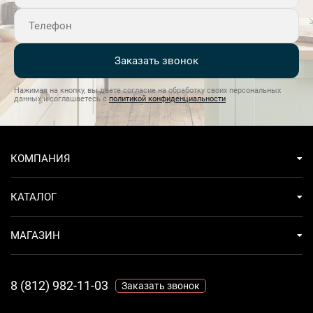
протечка исключена.Ключевые
преимущества:Орбитальная система мойкиКорзина
FlexiDuoСистема безопасности AquaStop
Заказать звонок
Нажимая на кнопку, вы даете согласие на обработку своих персональных
данных и соглашаетесь с
политикой конфиденциальности
КОМПАНИЯ
КАТАЛОГ
МАГАЗИН
8 (812) 982-11-03
Заказать звонок