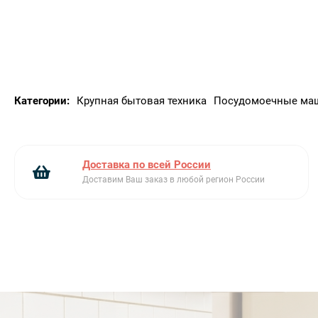
Количество программ: 10+1
Температура мойки: 38|45|50|55|65|70|75 °C
Набор программ: 9N
Замачивание: Да
Express 27': Да
Категории:
Крупная бытовая техника
Посудомоечные ма
Хрусталь: Да
Full express - 60 минут: Да
ECO: Да
Авто 45-65: Да
Доставка по всей России
Смешанное: Да
Доставим Ваш заказ в любой регион России
Тихий (-2 дБ): Да
Интенсивная: Да
Программа самоочистки: Да
Hygiene 99|9%: Да
Опции
Опция Dry Assist+: Да
Отсрочка включения: До 9 часов|с