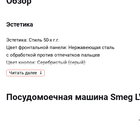
Обзор
Эстетика
Эстетика: Стиль 50-х г.г.
Цвет фронтальной панели: Нержавеющая сталь
с обработкой против отпечатков пальцев
Цвет кнопок: Серебристый (серый)
Цвет ручки: Хромированный
Читать далее
Панель управления: Стиль 50-х|4 опции|6
кнопок
Цвет дисплея / LED: Белый
Посудомоечная машина Smeg L
Тип дверцы: Стиль 50-х г.г.
Программы/ функции