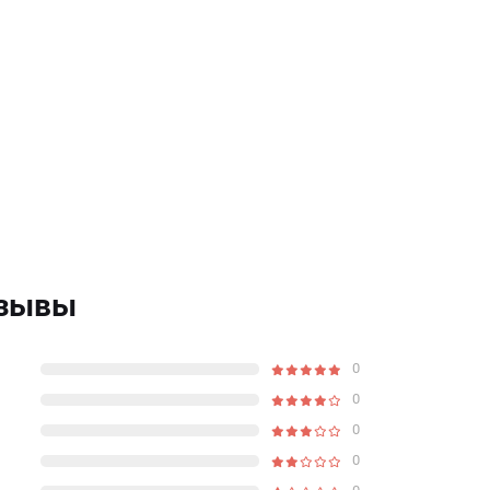
тзывы
0
0
0
0