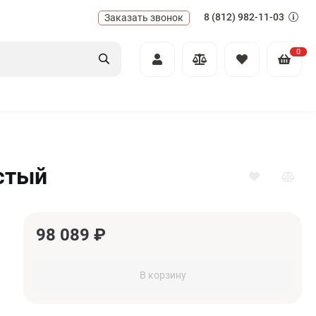
8 (812) 982-11-03
Заказать звонок
0
стый
98 089
₽
В корзину