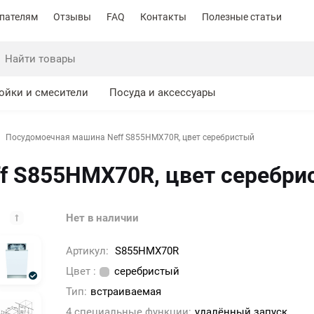
пателям
Отзывы
FAQ
Контакты
Полезные статьи
ойки и смесители
Посуда и аксессуары
Посудомоечная машина Neff S855HMX70R, цвет серебристый
f S855HMX70R, цвет серебри
Нет в наличии
Артикул:
S855HMX70R
Цвет :
серебристый
Тип:
встраиваемая
4 специальные функции:
удалённый запуск