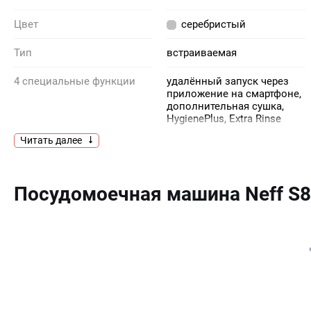
Цвет
серебристый
Тип
встраиваемая
4 специальные функции
удалённый запуск через
приложение на смартфоне,
дополнительная сушка,
HygienePlus, Extra Rinse
Читать далее
Бесщёточный мотор
обеспечивает
эффективную работу с
EcoSilenceDrive с
минимальным уровнем
инверторным управлением
шума и сокращает расход
Посудомоечная машина Neff S
воды
Датчик загрузки
есть
Длина отводящего шланга
205 см
Длина подводящего
165 см
шланга