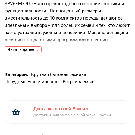
SPV6EMX70Q – это превосходное сочетание эстетики и
функциональности. Полноценный размер и
вместительность до 10 комплектов посуды делают ее
идеальным выбором для больших семей и тех, кто любит
часто устраивать ужины и вечеринки. Машина оснащена
десятью стандартными программами и шестью
температурными режимами, что позволяет выбрать
Читать далее
наиболее подходящий вариант для каждого типа посуды.
Цвет панели управления выполнен из нержавеющей
стали, что придает модели современный и стильный
Категории:
Крупная бытовая техника
вид. Управление осуществляется при помощи кнопок, а
Посудомоечные машины
Встраиваемые
наличие дисплея облегчает процесс выбора программы
и контроля за процессом мойки.Одной из особенностей
данной модели является функция Home Connect. С ее
помощью можно удаленно запустить машину через
Доставка по всей России
приложение на смартфоне. Это очень удобно, если вы
Доставим Ваш заказ в любой регион России
находитесь вне дома, но хотите, чтобы посуда была
готова к вашему возвращению. Также машина оснащена
индикаторами наличия ополаскивателя и соли, а также