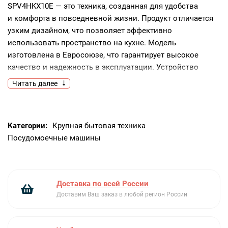
SPV4HKX10E — это техника, созданная для удобства
и комфорта в повседневной жизни. Продукт отличается
узким дизайном, что позволяет эффективно
использовать пространство на кухне. Модель
изготовлена в Евросоюзе, что гарантирует высокое
качество и надежность в эксплуатации. Устройство
оборудовано инверторным двигателем EcoSilence Drive,
Читать далее
который обеспечивает тихую и долгосрочную работу. Эта
технология значительно снижает уровень шума
и увеличивает эффективность работы посудомоечной
Категории:
Крупная бытовая техника
машины. Модель оснащена шестью стандартными
Посудомоечные машины
программами, которые позволяют выбрать наиболее
подходящий режим для мойки различных видов посуды.
Благодаря четырем температурным режимам, устройство
способно эффективно удалять даже самые устойчивые
Доставка по всей России
загрязнения. Сенсор чистоты воды AquaSensor
Доставим Ваш заказ в любой регион России
автоматически контролирует качество воды во время
мойки, что обеспечивает идеальный результат. Функция
IntensiveZone усиливает давление воды в нижней