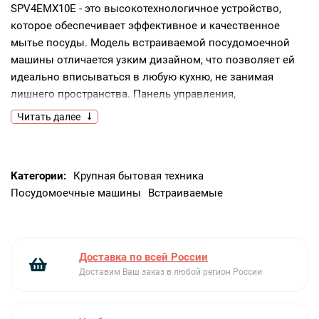
SPV4EMX10E - это высокотехнологичное устройство,
которое обеспечивает эффективное и качественное
мытье посуды. Модель встраиваемой посудомоечной
машины отличается узким дизайном, что позволяет ей
идеально вписываться в любую кухню, не занимая
лишнего пространства. Панель управления,
выполненная из нержавеющей стали, придает ей
Читать далее
современный и стильный вид. Благодаря закрытому типу
панели управления, все кнопки и индикаторы находятся
под защитой от влаги и пыли.Машина оснащена
Категории:
Крупная бытовая техника
стандартным двигателем и способна помыть до 10
Посудомоечные машины
Встраиваемые
комплектов посуды за один цикл. Существует 6
стандартных программ мытья, каждая из которых
предназначена для определенного типа посуды и
степени загрязнения. Кроме того, есть 4 температурных
Доставка по всей России
режима, что позволяет выбирать наиболее подходящий
Доставим Ваш заказ в любой регион России
для конкретной ситуации. Одной из особенностей этой
модели является наличие функции автоматической
установки жесткости воды, которая позволяет