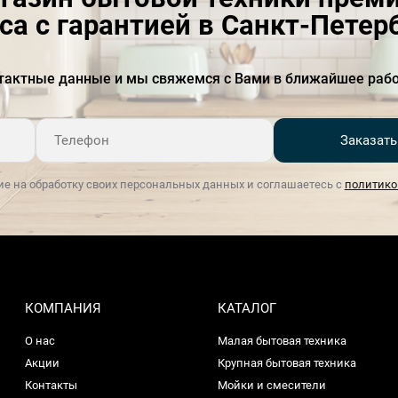
моечной камеры
са с гарантией в Санкт-Петер
Ночная
есть
тактные данные и мы свяжемся с Вами в ближайшее рабо
Система ActiveWater
есть
HygienePlus
есть
Заказать
Быстрая
Есть
ие на обработку своих персональных данных и соглашаетесь с
политико
Частота тока, Гц
50-60
Цвет панели управления
черный
Дисплей
Есть
Длина отводящего шланга
01.сен
КОМПАНИЯ
КАТАЛОГ
О нас
Малая бытовая техника
Длина подводящего
янв.65
шланга
Акции
Крупная бытовая техника
Контакты
Мойки и смесители
Длина сетевого кабеля, м
янв.75