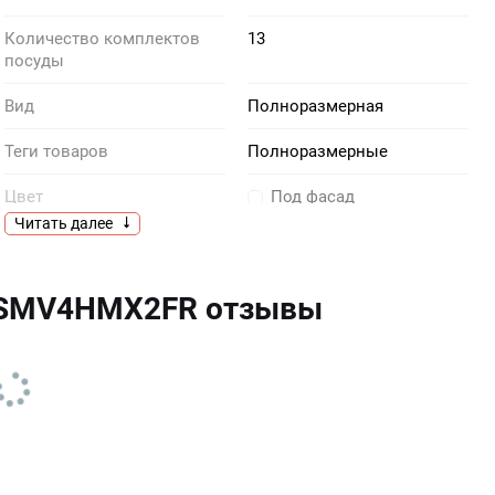
Количество комплектов
13
посуды
Вид
Полноразмерная
Теги товаров
Полноразмерные
Цвет
Под фасад
Читать далее
Размерность
Полноразмерная
Производитель
Bosch
 SMV4HMX2FR отзывы
Тип
встраиваемая
Вес нетто, кг
34.9
Тип сушки
теплообменник
Моя программа
есть