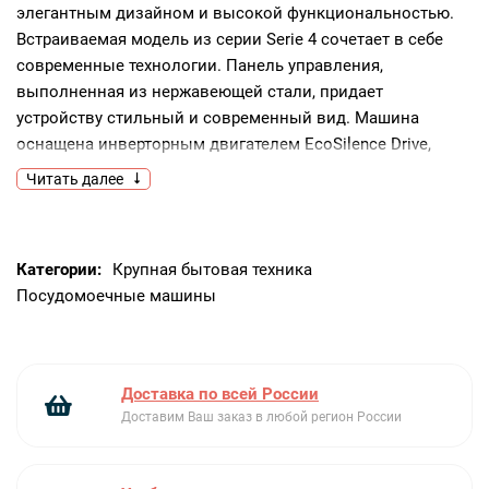
элегантным дизайном и высокой функциональностью.
Встраиваемая модель из серии Serie 4 сочетает в себе
современные технологии. Панель управления,
выполненная из нержавеющей стали, придает
устройству стильный и современный вид. Машина
оснащена инверторным двигателем EcoSilence Drive,
который обеспечивает тихую и эффективную работу.
Читать далее
Вместимость устройства составляет 14 комплектов
посуды, что делает его идеальным для больших семей
или людей, которые часто принимают гостей. Модель
Категории:
Крупная бытовая техника
предлагает шесть стандартных программ и пять
Посудомоечные машины
температурных режимов, включая автоматическую,
быструю, экономичную, интенсивную и ночную
программы. Также есть возможность выбора моей
программы и режима половинной загрузки для
Доставка по всей России
максимальной гибкости.Особенностью устройства
Доставим Ваш заказ в любой регион России
является функция VarioSpeedPlus, которая позволяет
сократить время мойки и сушки посуды до 66%. Система
Machine Care поддерживает оптимальное состояние