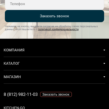
DriveУдобство и функциональность с помощью
8 программ мытья и 6 температурных
режимовБезопасность и надежность за счет системы
Заказать звонок
AquaStop и встроенного предохранительного клапана
Нажимая на кнопку, вы даете согласие на обработку своих персональных
данных и соглашаетесь с
политикой конфиденциальности
КОМПАНИЯ
КАТАЛОГ
МАГАЗИН
8 (812) 982-11-03
Заказать звонок
KITCHEN-GO