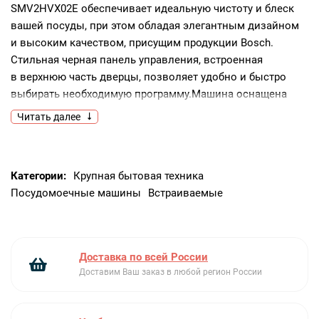
SMV2HVX02E обеспечивает идеальную чистоту и блеск
вашей посуды, при этом обладая элегантным дизайном
и высоким качеством, присущим продукции Bosch.
Стильная черная панель управления, встроенная
в верхнюю часть дверцы, позволяет удобно и быстро
выбирать необходимую программу.Машина оснащена
инверторным двигателем EcoSilence Drive, который
Читать далее
обеспечивает тихую и эффективную работу.
Вместительность машины составляет 14 комплектов
посуды, что делает ее идеальным выбором для больших
Категории:
Крупная бытовая техника
семей. Машина предлагает 8 стандартных программ
Посудомоечные машины
Встраиваемые
мытья и 6 температурных режимов, включая быструю,
экономичную, интенсивную и ночную программы.
Особенностью является функция SpeedPerfectPlus,
которая значительно ускоряет процесс мытья без потери
Доставка по всей России
качества. Режим половинной загрузки позволяет
Доставим Ваш заказ в любой регион России
экономить воду и электроэнергию при малом количестве
посуды. Функция Extra Dry обеспечивает идеальную
сушку даже пластиковой посуды. Система AquaSensor