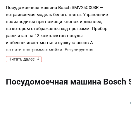
Посудомоечная машина Bosch SMV25CX03R —
встраиваемая модель белого цвета. Управление
производится при помощи кнопок и дисплея,
на котором отображается ход программ. Прибор
рассчитан на 12 комплектов посуды
и обеспечивает мытье и сушку классов А
на пяти программах мойки. Регулируемая
по высоте корзина для посуды позволяет
Читать далее
размещать противни и большие
кастрюли.Ключевые преимущества:12
комплектов посудыЭкономичная программа
Посудомоечная машина Bosch
для слабозагрязненной посудыПолная защита
от протечек