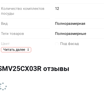
Количество комплектов
12
посуды
Вид
Полноразмерная
Теги товаров
Полноразмерные
Цвет
Под фасад
Читать далее
Размерность
Полноразмерная
Производитель
Bosch
 SMV25CX03R отзывы
Тип
встраиваемая
Вес нетто, кг
30.924
Тип сушки
конденсационная
Экономичная
есть