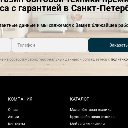
моечной камеры
са с гарантией в Санкт-Петер
Ночная
есть
тактные данные и мы свяжемся с Вами в ближайшее рабо
Система ActiveWater
есть
Замок ServoSchloss с
есть
Заказать
доводчиком
Быстрая
Есть
ие на обработку своих персональных данных и соглашаетесь с
политико
Частота тока, Гц
50-60
Цвет панели управления
черный
Длина отводящего шланга
01.сен
КОМПАНИЯ
КАТАЛОГ
Длина подводящего
01.май
шланга
О нас
Малая бытовая техника
Акции
Крупная бытовая техника
Длина сетевого кабеля, м
янв.75
Контакты
Мойки и смесители