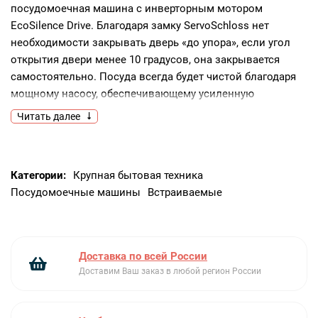
посудомоечная машина с инверторным мотором
EcoSilence Drive. Благодаря замку ServoSchloss нет
необходимости закрывать дверь «до упора», если угол
открытия двери менее 10 градусов, она закрывается
самостоятельно. Посуда всегда будет чистой благодаря
мощному насосу, обеспечивающему усиленную
циркуляцию воды при минимальных затратах воды
Читать далее
и энергии.Ключевые преимущества:Датчик
загрузкиСпециальная функция Intensive
ZoneГидравлическая система ActiveWater
Категории:
Крупная бытовая техника
Посудомоечные машины
Встраиваемые
Доставка по всей России
Доставим Ваш заказ в любой регион России