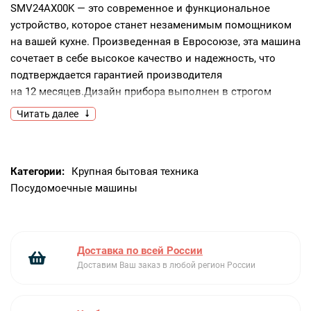
SMV24AX00K — это современное и функциональное
устройство, которое станет незаменимым помощником
на вашей кухне. Произведенная в Евросоюзе, эта машина
сочетает в себе высокое качество и надежность, что
подтверждается гарантией производителя
на 12 месяцев.Дизайн прибора выполнен в строгом
и лаконичном стиле. Черная панель управления
Читать далее
идеально вписывается в любой интерьер, делая акцент
на стиль и вкус владельца. Машина полностью
встраивается в кухонный гарнитур, что позволяет
Категории:
Крупная бытовая техника
экономить пространство и поддерживать идеальный
Посудомоечные машины
порядок на кухне.Техника оснащена инверторным
двигателем EcoSilence Drive, который обеспечивает тихую
и эффективную работу устройства. Посудомоечная
машина Bosch SMV24AX00K имеет четыре стандартные
Доставка по всей России
программы мойки и три температурных режима, что
Доставим Ваш заказ в любой регион России
позволяет выбрать наиболее подходящий вариант для
различных видов посуды и степени
ее загрязнения.Особенностью устройства является