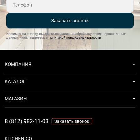
DriveВысокая энергоэффективность с классом
энергопотребления A+Удобство использования
благодаря двум корзинам и четырем стандартным
Заказать звонок
программам мойки
Нажимая на кнопку, вы даете согласие на обработку своих персональных
данных и соглашаетесь с
политикой конфиденциальности
КОМПАНИЯ
КАТАЛОГ
МАГАЗИН
8 (812) 982-11-03
Заказать звонок
KITCHEN-GO