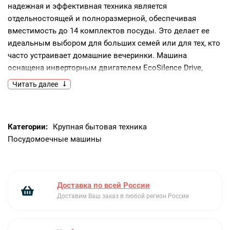
надежная и эффективная техника является
отдельностоящей и полноразмерной, обеспечивая
вместимость до 14 комплектов посуды. Это делает ее
идеальным выбором для больших семей или для тех, кто
часто устраивает домашние вечеринки. Машина
оснащена инверторным двигателем EcoSilence Drive,
который обеспечивает тихую и эффективную работу.
Читать далее
Черный цвет корпуса придает ей современный и
элегантный вид, который будет гармонично смотреться в
любой кухне. Панель управления закрытого типа с
Категории:
Крупная бытовая техника
дисплеем и кнопками управления обеспечивает
Посудомоечные машины
удобство и простоту использования.Машина оснащена
шестью стандартными программами мойки и пятью
температурными режимами, включая автоматическую,
быструю, экономичную, интенсивную и предварительное
Доставка по всей России
ополаскивание. Такой выбор позволяет подобрать
Доставим Ваш заказ в любой регион России
наиболее подходящий режим для различных типов
посуды и степени ее загрязнения. Также имеется
функция дополнительного полоскания для обеспечения