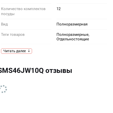
Количество комплектов
12
посуды
Вид
Полноразмерная
Теги товаров
Полноразмерные,
Отдельностоящие
Цвет
белый
Читать далее
Размерность
Полноразмерная
 SMS46JW10Q отзывы
Производитель
Bosch
Тип
Отдельностоящая
Вес нетто, кг
47.4
Тип сушки
теплообменник
Автоматическая
есть