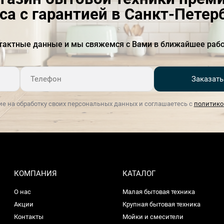
са с гарантией в Санкт-Петер
Замок ServoSchloss с
есть
доводчиком
тактные данные и мы свяжемся с Вами в ближайшее рабо
Блокировка от детей
Есть
Быстрая
Есть
Заказать
Частота тока, Гц
50-60
ие на обработку своих персональных данных и соглашаетесь с
политико
Дисплей
Есть
Длина отводящего шланга
01.сен
Длина подводящего
янв.65
шланга
КОМПАНИЯ
КАТАЛОГ
Длина сетевого кабеля, м
янв.75
О нас
Малая бытовая техника
Дополнительное
Есть
Акции
Крупная бытовая техника
полоскание
Контакты
Мойки и смесители