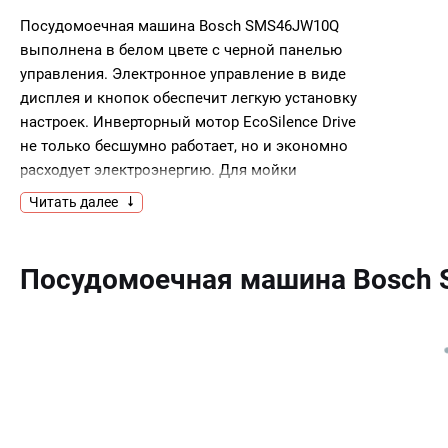
Посудомоечная машина Bosch SMS46JW10Q
выполнена в белом цвете с черной панелью
управления. Электронное управление в виде
дисплея и кнопок обеспечит легкую установку
настроек. Инверторный мотор EcoSilence Drive
не только бесшумно работает, но и экономно
расходует электроэнергию. Для мойки
деликатной посуды или хрусталя имеется
Читать далее
программа для стекла.Ключевые
преимущества:Электронное управлениеМотор
EcoSilence DriveПрограмма для стекла
Посудомоечная машина Bosch