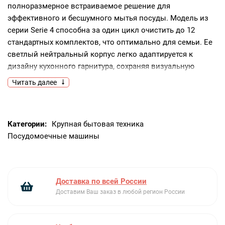
полноразмерное встраиваемое решение для
эффективного и бесшумного мытья посуды. Модель из
серии Serie 4 способна за один цикл очистить до 12
стандартных комплектов, что оптимально для семьи. Ее
светлый нейтральный корпус легко адаптируется к
дизайну кухонного гарнитура, сохраняя визуальную
гармонию. Инверторный мотор EcoSilence Drive
Читать далее
обеспечивает тихую работу, не нарушающую покой в
доме даже в вечернее время.Качественное
производство и тщательная сборка гарантируют долгую и
Категории:
Крупная бытовая техника
стабильную работу устройства. Для приобретения
Посудомоечные машины
оригинальной техники следует обращаться к
проверенным поставщикам, а полный перечень
характеристик всегда доступен на официальном сайте
Bosch. Перед тем как купить машину, стоит изучить
Доставка по всей России
отзывы пользователей о реальной эффективности
Доставим Ваш заказ в любой регион России
сушки и качестве мойки. Стоимость модели окупается за
счет высокой энергоэффективности и низкого расхода
воды, что делает цену обоснованной в долгосрочной