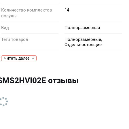
Количество комплектов
14
посуды
Вид
Полноразмерная
Теги товаров
Полноразмерные,
Отдельностоящие
Цвет
нержавеющая сталь
Читать далее
Размерность
Полноразмерная
 SMS2HVI02E отзывы
Производитель
Bosch
Тип
Отдельностоящая
Вес нетто, кг
50.1
Тип сушки
теплообменник
Моя программа
есть