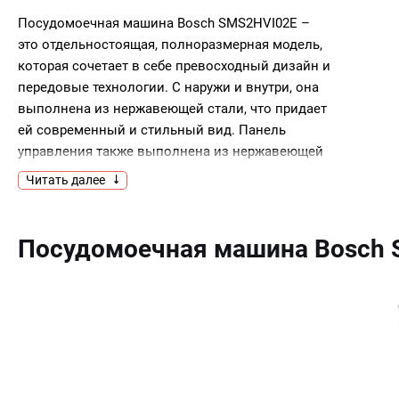
Посудомоечная машина Bosch SMS2HVI02E –
это отдельностоящая, полноразмерная модель,
которая сочетает в себе превосходный дизайн и
передовые технологии. С наружи и внутри, она
выполнена из нержавеющей стали, что придает
ей современный и стильный вид. Панель
управления также выполнена из нержавеющей
стали, что обеспечивает ей долговечность и
Читать далее
простоту в уходе. Устройство оснащено
инверторным двигателем EcoSilence Drive,
который обеспечивает тихую и эффективную
Посудомоечная машина Bosch
работу. Машина способна обслуживать до 14
комплектов посуды, что делает ее идеальным
выбором для больших семей или для тех, кто
любит устраивать большие
вечеринки.Устройство предлагает 5
стандартных программ мойки и 4
температурных режима, обеспечивая гибкость и