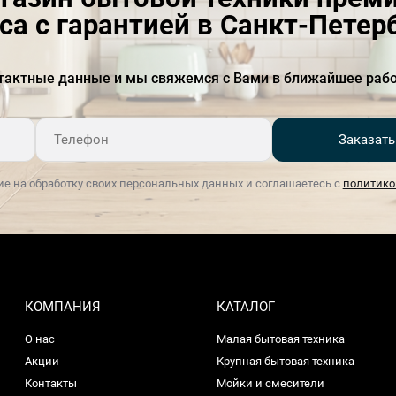
HygienePlus
есть
са с гарантией в Санкт-Петер
SpeedPerfectPlus
есть
тактные данные и мы свяжемся с Вами в ближайшее рабо
Блокировка от детей
Есть
Быстрая
Есть
Заказать
Частота тока, Гц
50-60
ие на обработку своих персональных данных и соглашаетесь с
политико
Цвет панели управления
нержавеющая сталь
Дисплей
Есть
Длина отводящего шланга
02.май
Длина подводящего
янв.65
КОМПАНИЯ
КАТАЛОГ
шланга
О нас
Малая бытовая техника
Длина сетевого кабеля, м
янв.75
Акции
Крупная бытовая техника
Контакты
Мойки и смесители
Двигатель
инверторный EcoSilence