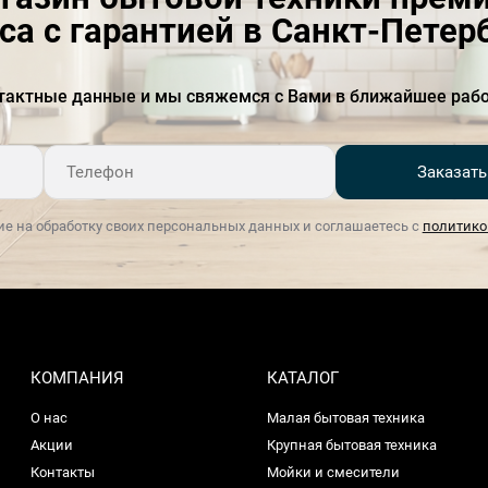
са с гарантией в Санкт-Петер
Ночная
есть
HygienePlus
есть
тактные данные и мы свяжемся с Вами в ближайшее рабо
Быстрая
Есть
Частота тока, Гц
50-60
Заказать
Цвет панели управления
серебристый
ие на обработку своих персональных данных и соглашаетесь с
политико
Дисплей
Есть
Длина отводящего шланга
01.сен
Длина подводящего
янв.65
шланга
КОМПАНИЯ
КАТАЛОГ
Двигатель
стандартный
О нас
Малая бытовая техника
Акции
Крупная бытовая техника
Экстра-сушка
Есть
Контакты
Мойки и смесители