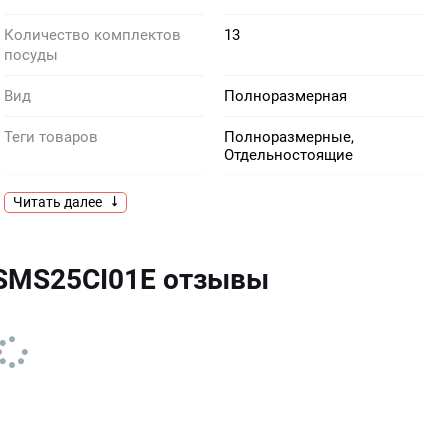
Количество комплектов
13
посуды
Вид
Полноразмерная
Теги товаров
Полноразмерные,
Отдельностоящие
Цвет
серебристый
Читать далее
Размерность
Полноразмерная
SMS25CI01E отзывы
Производитель
Bosch
Тип
Отдельностоящая
Вес нетто, кг
44
Тип сушки
конденсационная
Автоматическая
есть