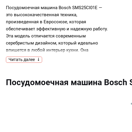
Посудомоечная машина Bosch SMS25CI01E —
это высококачественная техника,
произведенная в Евросоюзе, которая
обеспечивает эффективную и надежную работу.
Эта модель отличается современным
серебристым дизайном, который идеально
впишется в любой интерьер кухни. Она
отдельностоящая и полноразмерная, что
Читать далее
позволяет вместить до 13 комплектов посуды,
делая ее идеальным выбором для больших
семей или для тех, кто любит приглашать
Посудомоечная машина Bosch 
гостей.Прибор оснащен стандартным
двигателем и предлагает 5 стандартных
программ мытья, а также 5 температурных
режимов. Это гарантирует, что вы всегда
найдете подходящий режим для любого типа
посуды, будь то хрупкое стекло или устойчивые
к загрязнениям кастрюли. Особенностью этой