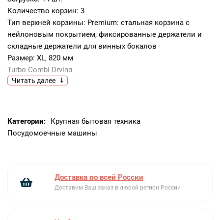
Количество корзин: 3
Тип верхней корзины: Premium: стальная корзина с
нейлоновым покрытием, фиксированные держатели и
складные держатели для винных бокалов
Размер: XL, 820 мм
Turbo Combi Drying
Читать далее
Система автоматического дозирования моющих средств
(ADS): Нет
Установка: Полностью встраиваемый
Дизайн-линия: Logic
Категории:
Крупная бытовая техника
Посудомоечные машины
Доставка по всей России
Доставим Ваш заказ в любой регион России