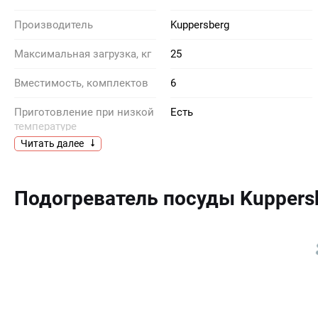
Производитель
Kuppersberg
Максимальная загрузка, кг
25
Вместимость, комплектов
6
Приготовление при низкой
Есть
температуре
Читать далее
Частота тока, Гц
50/60
Габариты ниши для
14.1 х 54.1 х 59.5
Подогреватель посуды Kuppers
встраивания (В х Ш х Г), см
Гарантия, мес
24
Глубина (см)
54.1
Максимальная мощность,
1000
Вт