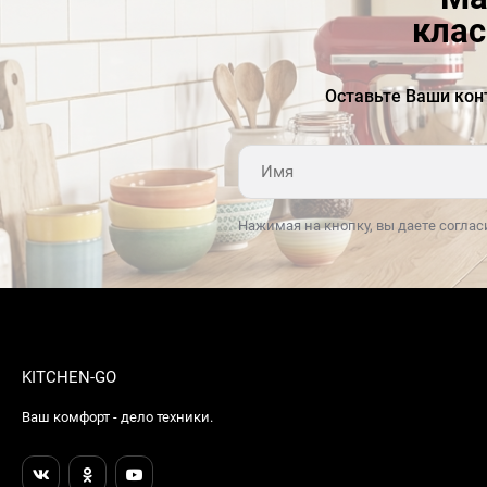
направляющие
клас
Температурный диапазон
40-80
Оставьте Ваши кон
Вентилятор
Есть
Нажимая на кнопку, вы даете соглас
KITCHEN-GO
Ваш комфорт - дело техники.