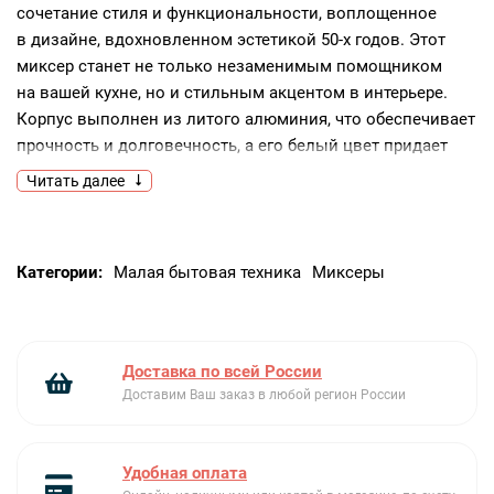
сочетание стиля и функциональности, воплощенное
в дизайне, вдохновленном эстетикой 50-х годов. Этот
миксер станет не только незаменимым помощником
на вашей кухне, но и стильным акцентом в интерьере.
Корпус выполнен из литого алюминия, что обеспечивает
прочность и долговечность, а его белый цвет придает
элегантность и универсальность, позволяя гармонично
Читать далее
вписаться в любую кухонную обстановку.Прибор
оснащен чашей объемом 4.8 литра, изготовленной
из полированной нержавеющей стали, что делает
Категории:
Малая бытовая техника
Миксеры
ее устойчивой к царапинам и легкой в уходе.
Планетарное вращение гарантирует равномерное
смешивание ингредиентов, а наличие мягкого старта
предотвращает разбрызгивание при начале работы.
Доставка по всей России
Вы можете выбрать одну из десяти скоростей, чтобы
Доставим Ваш заказ в любой регион России
добиться идеальной консистенции для вашего
блюда.Особенностью данной модели является
фронтальный порт для крепления аксессуаров, что
Удобная оплата
значительно расширяет функциональные возможности.