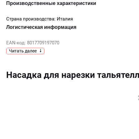
Производственные характеристики
Страна производства: Италия
Логистическая информация
EAN-код: 8017709197070
Ширина изделия (мм): 220 мм
Читать далее
Глубина изделия (мм): 75 мм
Размеры упаковки (мм): 175X270X85
Вес брутто (кг): 1.500 кг
Насадка для нарезки тальяте