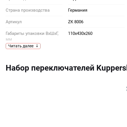
Страна производства
Германия
Артикул
ZK 8006
Габариты упаковки ВхШхГ,
110х430х260
мм
Читать далее
Гарантия, мес
12
Модель
ZK 8006
Набор переключателей Kuppers
Предназначено для
KMI 9850.0
Вес брутто, кг
1