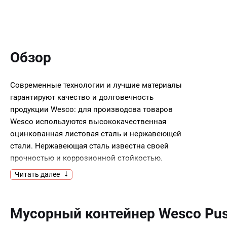
Обзор
Современные технологии и лучшие материалы
гарантируют качество и долговечность
продукции Wesco: для производсва товаров
Wesco используются высококачественная
оцинкованная листовая сталь и нержавеющей
стали. Нержавеющая сталь известна своей
прочностью и коррозионной стойкостью.
Покраска производится порошковым способом.
Читать далее
Стратегия компании Wesco основана на
сочетании высоких технологий и традиций
Мусорный контейнер Wesco Pu
качества : продукты|разработанные на