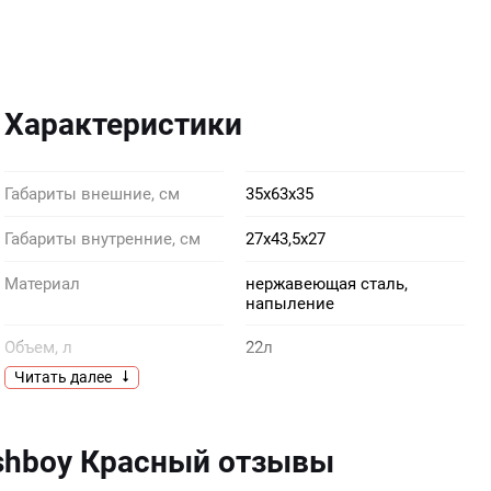
Характеристики
Габариты внешние, см
35х63х35
Габариты внутренние, см
27х43,5х27
Материал
нержавеющая сталь,
напыление
Объем, л
22л
Читать далее
Страна производитель
Германия
Управление
механическое,крышка
shboy Красный отзывы
Внутренний контейнер
да