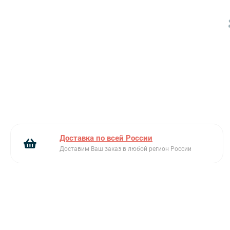
компьютере проходят обширные фазы
испытаний для того|чтобы гарантировать
долговечность и прочность. Многолетний опыт
компании Wesco в области производства
товаров для дома гарантирует качество
продукции до последнего штриха.
Доставка по всей России
Доставим Ваш заказ в любой регион России