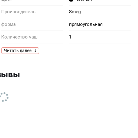
Производитель
Smeg
форма
прямоугольная
Количество чаш
1
Материал
гранит
Читать далее
Тип встраивания
под столешницу
тзывы