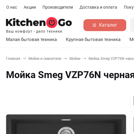
О нас
Акции
Производители
Доставка и оплата
Поку
Каталог
Ваш комфорт - дело техники.
Малая бытовая техника
Крупная бытовая техника
М
Главная
Мойки и смесители
Мойки
Мойка Smeg VZP76N черн
Мойка Smeg VZP76N черна