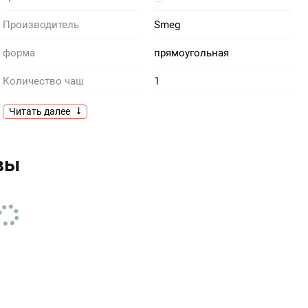
Производитель
Smeg
форма
прямоугольная
Количество чаш
1
Материал
гранит
Читать далее
Тип встраивания
стандартный
вы