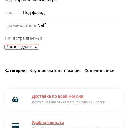
Цвет
Под фасад
Производитель
Neff
Тип
встраиваемый
Читать далее
Автономное сохранение холода
21 ч
Дисплей
нет
Категории:
Крупная бытовая техника
Холодильники
Дополнительные параметры
поэтажный холод / дверной
упор правый / система сигнализации при повышении
температуры в морозильной камере / термометр на
Доставка по всей России
внутренней стороне двери / регулируемые ножки /
Доставим Ваш заказ в любой регион России
регулируемый цоколь / сигнализация о неисправности:
световая и звуковая
Удобная оплата
Функция суперохлаждения
нет