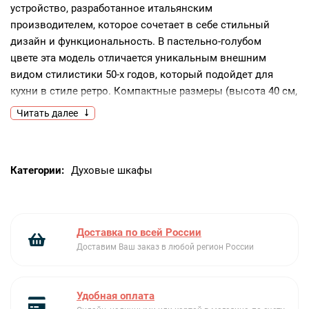
устройство, разработанное итальянским
производителем, которое сочетает в себе стильный
дизайн и функциональность. В пастельно-голубом
цвете эта модель отличается уникальным внешним
видом стилистики 50-х годов, который подойдет для
кухни в стиле ретро. Компактные размеры (высота 40 см,
ширина 50 см и глубина 50 см) позволяют разместить
Читать далее
прибор даже в небольшом помещении.Управление
осуществляется с помощью электромеханического
управления. На LCD-дисплее отображаются все
Категории:
Духовые шкафы
необходимые для приготовления параметры.
Пользователь может выбрать одну из 10 программ,
в зависимости от типа блюда и желаемого результата.
С помощью регулируемого термостата можно установить
Доставка по всей России
температуру в диапазоне от 40 до 230 градусов.Одной
Доставим Ваш заказ в любой регион России
из особенностей модели является система подачи пара,
которая работает при помощи емкости объемом 0.8
литра. Можно использовать 100% пар, а также
Удобная оплата
комбинировать его с другими режимами. Это позволяет