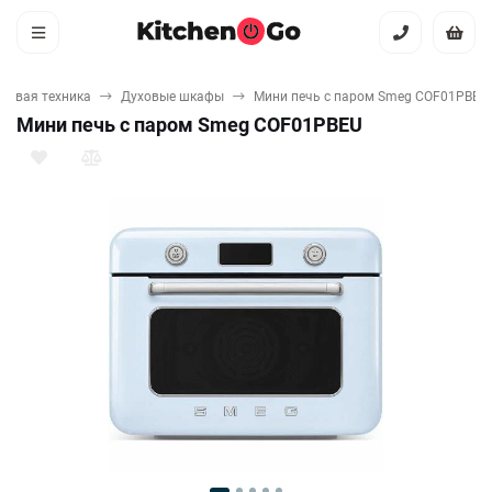
товая техника
Духовые шкафы
Мини печь с паром Smeg COF01PBEU
Мини печь с паром Smeg COF01PBEU