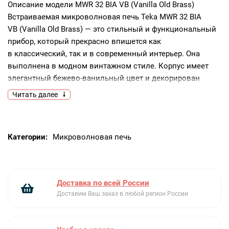
Описание модели
MWR 32 BIA VB (Vanilla Old Brass)
Встраиваемая микроволновая печь Teka MWR 32 BIA
VB (Vanilla Old Brass) — это стильный и функциональный
прибор, который прекрасно впишется как
в классический, так и в современный интерьер. Она
выполнена в модном винтажном стиле. Корпус имеет
элегантный бежево-ванильный цвет и декорирован
элементами под состаренную бронзу. Такой вариант
Читать далее
будет прекрасно смотреться при оформлении кухни
в стиле мидсенчури, прованс, лофт или сканди.
Рабочая камера изготовлена из нержавеющей стали, что
Категории:
Микроволновая печь
гарантирует долговечность и обеспечивает легкость
очистки. Модель оснащена подсветкой и дверцей
с тройным прозрачным стеклом, что облегчает контроль
за процессом приготовления. Дверца откидная,
Доставка по всей России
открывается с помощью ручки. Такая конструкция
Доставим Ваш заказ в любой регион России
обеспечивает удобный доступ ко всей внутренней
поверхности, а также упрощает монтаж.