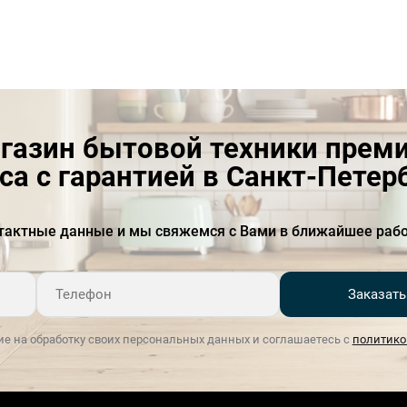
Переключатели
Поворотные
Полезный объем, л
22
Расположение
встраиваемая
газин бытовой техники прем
Размеры ниши для
38 х 55.5 х 35.5
встраивания (ВxШxГ) (cм)
са с гарантией в Санкт-Петер
Разморозка
по времени
тактные данные и мы свяжемся с Вами в ближайшее рабо
Система охлаждения
Тангенциальная
Таймер
Есть
Заказать
Термостат безопасности
есть
ие на обработку своих персональных данных и соглашаетесь с
политико
Тип управления
механическое
Внутреннее покрытие
нержавеющая сталь