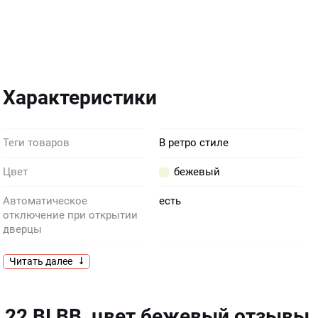
Характеристики
Теги товаров
В ретро стиле
Цвет
бежевый
Автоматическое
есть
отключение при открытии
дверцы
Дверца
навесная левая
Читать далее
Фурнитура
состаренная бронза
22 BI BB, цвет бежевый отзывы
Глубина (см)
33.4