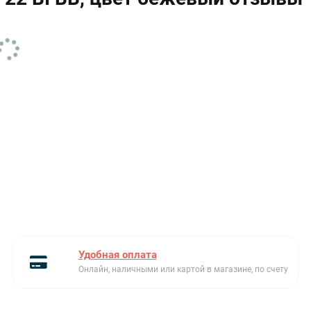
Керамическое основание
есть
(без поворотного столика)
Количество стекол дверцы
2
Количество уровней
5
мощности
Максимальная
1400
номинальная мощность
(Вт)
Микроволны
Есть
Монтаж
без рамки
Напряжение (В)
220-240
Удобная оплата
Онлайн, наличными или картой в магазине, по счету
Освещение камеры
Есть
Открывание дверцы
электронное