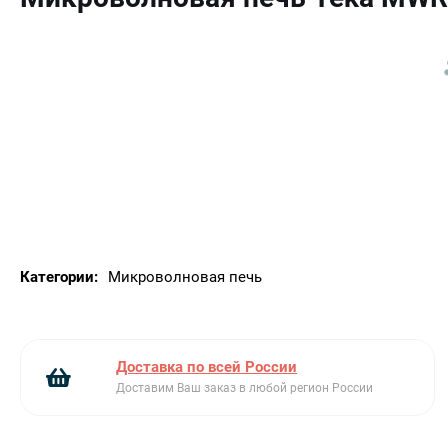
Ключевые преимущества:
Таймер
Элегантный дизайн
Принудительная вентиляция.
Категории:
Микроволновая печь
Доставка по всей России
Доставим Ваш заказ в любой регион России