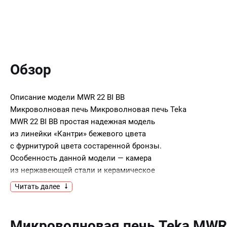
Обзор
Описание модели
MWR 22 BI BB
Микроволновая печь Микроволновая печь Teka
MWR 22 BI BB простая надежная модель
из линейки «Кантри» бежевого цвета
с фурнитурой цвета состаренной бронзы.
Особенность данной модели — камера
из нержавеющей стали и керамическое
основание без поворотного столика, а также
Читать далее
пять уровней мощности микроволн и таймер
на 60 минут.
Микроволновая печь Teka MWR 