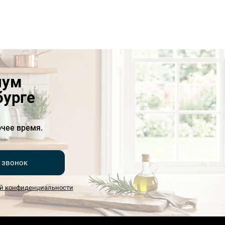
иум
бурге
чее время.
 звонок
й конфиденциальности