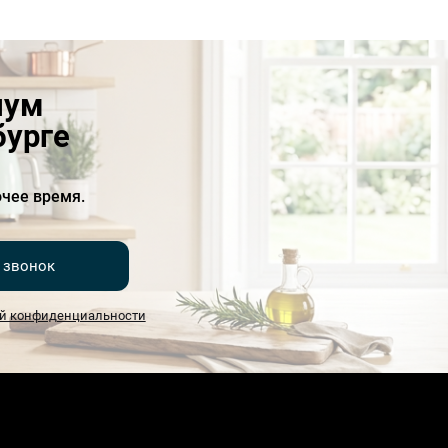
иум
бурге
чее время.
 звонок
й конфиденциальности