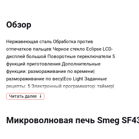
Обзор
Нержавеющая сталь Обработка против
отпечатков пальцев Черное стекло Eclipse LCD-
дисплей большой Поворотные переключатели 5
функций приготовления Дополнительные
функции: размораживание по времени|
размораживание по весу|Eco Light Заданные
рецепты: 5 Электронный программатор: таймер|
отсрочка включения|автоматическое
Читать далее
выключение Функция быстрого нагрева
Акустический сигнал окончания приготовления
Режим SHOWROOM Опция ECOlogic –
Микроволновая печь Smeg SF4
ограничение мощности Полезный объем 40 л 3
уровня приготовления Металлические
направляющие Внутренняя камера эмаль Ever