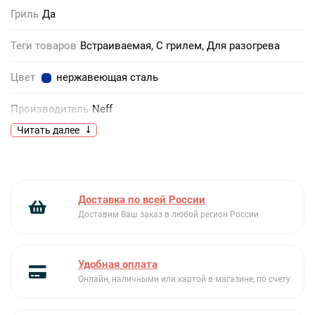
Гриль
Да
Теги товаров
Встраиваемая, С грилем, Для разогрева
Цвет
нержавеющая сталь
Производитель
Neff
Читать далее
Тип
встраиваемая
Блокировка от детей
Есть
Доставка по всей России
Быстрый разогрев
есть
Доставим Ваш заказ в любой регион России
Часы
Есть
Удобная оплата
Дисплей
TFT
Онлайн, наличными или картой в магазине, по счету
Длина кабеля
150 м