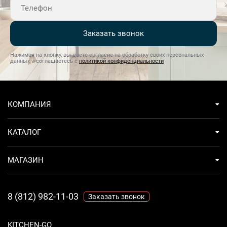
и высокое качествоМногофункциональность и удобство
использованияНадежность и долговечность с 24-
месячной гарантией
Заказать звонок
Нажимая на кнопку, вы даете согласие на обработку своих персональных
данных и соглашаетесь с
политикой конфиденциальности
КОМПАНИЯ
КАТАЛОГ
МАГАЗИН
8 (812) 982-11-03
Заказать звонок
KITCHEN-GO