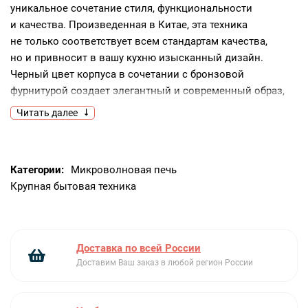
уникальное сочетание стиля, функциональности
и качества. Произведенная в Китае, эта техника
не только соответствует всем стандартам качества,
но и привносит в вашу кухню изысканный дизайн.
Черный цвет корпуса в сочетании с бронзовой
фурнитурой создает элегантный и современный образ,
который украсит любое пространство.Освещение камеры
Читать далее
обеспечивает отличную видимость при приготовлении
блюд, а кнопка открывания дверцы добавляет удобство
в использовании. Дверной упор расположен слева, что
Категории:
Микроволновая печь
упрощает доступ к содержимому прибора. Механическое
Крупная бытовая техника
управление с поворотным регулятором делает настройку
режимов простой и интуитивно
понятной.Микроволновка обладает впечатляющим
набором функций, которые делают процесс
Доставка по всей России
приготовления блюд максимально удобным
Доставим Ваш заказ в любой регион России
и эффективным. Наличие таймера позволяет точно
контролировать время приготовления, а 9 режимов
нагрева обеспечивают гибкий выбор оптимального