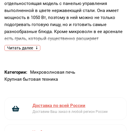
отдельностоящая модель с панелью управления
выполненной в цвете нержавеющей стали. Она имеет
мощность в 1050 Вт, поэтому в ней можно не только
подогревать готовую пищу, но и готовить самые
разнообразные блюда. Кроме микроволн в ее арсенале
есть гриль, который существенно расширяет
ее возможности. его можно использовать как отдельно,
Читать далее
например, для приготовления горячих бутербродов, так
и в сочетании с СВЧ. Несколько комбинированных
режимов помогут задать оптимальные настройки для
Категории:
Микроволновая печь
любого случая.Микроволновая печь Кертинг KMO 720 X —
Крупная бытовая техника
это по-настоящему умная техника, ведь в ее память
загружены автоматические программы для создания
блюд из рыбы и мяса, картофеля и овощей,
приготовления супов и пиццы. В них уже заданы все
Доставка по всей России
необходимые настройки, так что вы можете быть
Доставим Ваш заказ в любой регион России
уверены в идеальном результате. Если же ни одна из них
вам не подходит, можно воспользоваться функцией
пошагового приготовления и задать свою