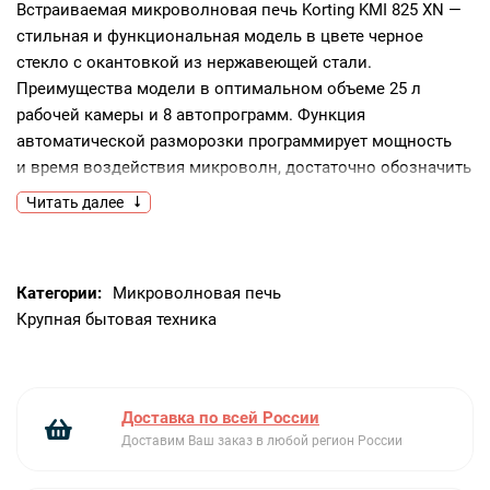
Встраиваемая микроволновая печь Korting KMI 825 XN —
стильная и функциональная модель в цвете черное
стекло с окантовкой из нержавеющей стали.
Преимущества модели в оптимальном объеме 25 л
рабочей камеры и 8 автопрограмм. Функция
автоматической разморозки программирует мощность
и время воздействия микроволн, достаточно обозначить
вид продукта.Многоступенчатое приготовление
Читать далее
позволяет последовательно установить несколько
режимов.ОсобенностиГриль.Способ приготовления пищи
с помощью нагревательного элемента микроволновой
Категории:
Микроволновая печь
печи, обеспечивающий блюду хрустящую
Крупная бытовая техника
корочку.Многоступенчатый режим.Функция позволяет
установить несколько программ, которые будут
действовать в заданной последовательности. Режим
разморозки автоматически сменится режимом
Доставка по всей России
приготовления.Комбинированные режимы.Сочетание
Доставим Ваш заказ в любой регион России
воздействия микроволн и гриля позволяет готовить
разнообразные блюда.Дизайн.Микроволновая печь