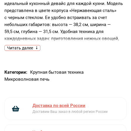
идеальный кухонный девайс для каждой кухни. Модель
представлена в цвете корпуса «Нержавеющая сталь»
с черным стеклом. Ее удобно встраивать за счет
небольших габаритов: высота — 38,2 см, ширина —
59,5 см, глубина — 31,5 см. Удобная техника для
каждодневных задач: приготовления нежных овощей,
размораживания рагу или разогрева блюд. Больше
Читать далее
не потребуется самостоятельно высчитывать, сколько
понадобится времени для разморозки продуктов.
Имеется автоматическое размораживание, и прибор сам
Категории:
Крупная бытовая техника
подберет время и мощность, необходимые для данной
Микроволновая печь
работы.Одно из преимуществ данного оборудования —
компактные размеры. Внутренняя камера обладает
объемом 20 л и покрытием из нержавеющей стали. Для
удобства в использовании микроволновка оборудована
Доставка по всей России
навесной дверцей с кнопкой и панелью управления
Доставим Ваш заказ в любой регион России
в виде поворотных элементов. Для выбора нужной
интенсивности в зависимости от блюда предусмотрено
5 уровней мощности микроволн. Вы всегда будете знать