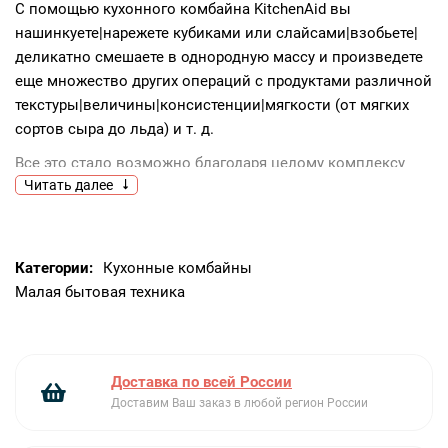
С помощью кухонного комбайна KitchenAid вы
нашинкуете|нарежете кубиками или слайсами|взобьете|
деликатно смешаете в однородную массу и произведете
еще множество других операций с продуктами различной
текстуры|величины|консистенции|мягкости (от мягких
сортов сыра до льда) и т. д.
Все это стало возможно благодаря целому комплексу
Читать далее
разнообразных насадок и других комплектующих|
разработанных специалистами нашей компании|в числе
которых
Категории:
Кухонные комбайны
насадка для нарезки пармезана|
Малая бытовая техника
двусторонний диск для шинковки крупной и мелкой|
комплект для нарезки кубиками (размер кубиков 8х8 мм)
насадка для измельчения льда;
венчик для взбивания
Доставка по всей России
соковыжималка для цитрусовых
Доставим Ваш заказ в любой регион России
Не самый главный|но очень удобный момент –
специальный кейс для хранения насадок и аксессуаров|