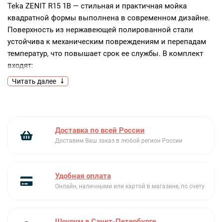
Teka ZENIT R15 1B — стильная и практичная мойка
квадратной формы выполнена в современном дизайне.
Поверхность из нержавеющей полированной стали
устойчива к механическим повреждениям и перепадам
температур, что повышает срок ее службы. В комплект
входят:
Читать далее
квадратный корзинчатый слив на 3 1/2” с клапаном-
автоматом;
декоративная квадратная пластина для слива;
сливная арматура;
крепежи;
Доставка по всей России
алюминиевый профиль.
Доставим Ваш заказ в любой регион России
Ключевые преимущества:
Стильный дизайн
Удобная оплата
Рабочая поверхность из нержавеющей стали
Онлайн, наличными или картой в магазине, по счету
Расширенная комплектация
Шоурум в Санкт-Петербурге