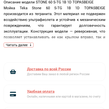
Описание модели
STONE 60 S-TG 1B 1D TOPASBEIGE
Мойка Teka Stone 60 S-TG 1B 1D TOPASBEIGE
производится из тегранита. Этот материал не подвержен
воздействию ультрафиолета и устойчив к механическим
повреждениям, что гарантирует долговечность
эксплуатации. Конструкция модели — реверсивная, что
позволяет устанавливать ее как крылом вправо, так и
влево.
Читать далее
Ключевые преимущества:
Реверсивная установка
Доставка по всей России
Гарантия 5 лет
Доставим Ваш заказ в любой регион России
Рабочая поверхность из тегранита
Удобная оплата
Онлайн, наличными или картой в магазине, по счету