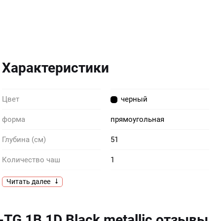
Характеристики
Цвет
черный
форма
прямоугольная
Глубина (см)
51
Количество чаш
1
Комплектация
крепежи сливная арматура
Читать далее
слив на 3 1/2”
Крепеж
в комплекте
-TG 1B 1D Black metallic отзывы