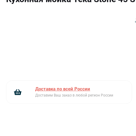
Оборачиваемая
Толстое дно
Крепежи, сливная арматура, слив на 3 1/2″
Доставка по всей России
Доставим Ваш заказ в любой регион России