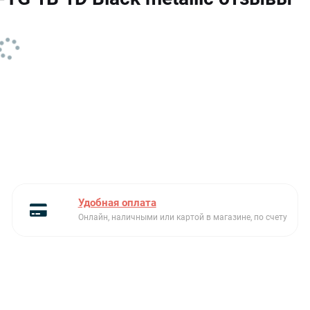
Материал
тегранит+
модельный ряд
Teka Stone
Расположение крыла
слева или справа
Размеры чаш Ш х Г х В (см)
34.5 х 41.4 х 20
Реверсивная
Да
Серия
STONE
Ширина (см)
65 м
Удобная оплата
Ширина шкафа (см)
45
Онлайн, наличными или картой в магазине, по счету
Слив
3 1/2” с переливом
Сливная арматура
в комплекте
Тип встраивания
стандартный