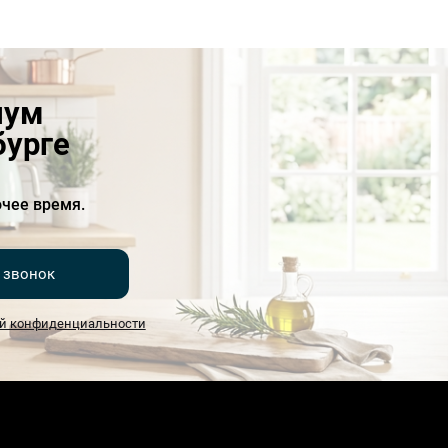
иум
бурге
чее время.
 звонок
й конфиденциальности