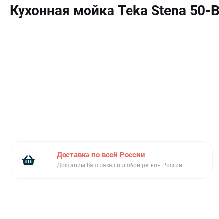
Ключевые преимущества:
Кухонная мойка Teka Stena 50-
Реверсивная конструкция
Вспомогательная чаша
Коландер из нержавеющей стали в комплекте
Доставка по всей России
Доставим Ваш заказ в любой регион России