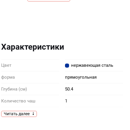
Характеристики
Цвет
нержавеющая сталь
форма
прямоугольная
Глубина (см)
50.4
Количество чаш
1
Комплектация
коландер из нержавеющей
Читать далее
стали клапан-автомат
корзинчатый слив на 3 1/2”
крепежи перелив на крыле