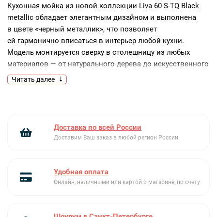
Кухонная мойка из новой коллекции Liva 60 S-TQ Black
metallic обладает элегантным дизайном и выполнена
в цвете «черный металлик», что позволяет
ей гармонично вписаться в интерьер любой кухни.
Модель монтируется сверху в столешницу из любых
материалов — от натурального дерева до искусственного
камня.
Читать далее
Наличие одной чаши прямоугольной формы
и оптимальных габаритов — 20×78×50 (ВхШхГ) говорит
о компактности и возможности ее беспроблемной
установки среди остального кухонного гарнитура.
Доставка по всей России
Доставим Ваш заказ в любой регион России
Данная модель выполнена из прочного жаростойкого
искусственного композитного камня — тегранита.
Он обладает большим списком преимуществ, среди
Удобная оплата
которых: устойчивость к царапинам и повреждениями,
Онлайн, наличными или картой в магазине, по счету
термоустойчивость (до 280 градусов Цельсия), легкость
в очистке, стойкость к влиянию пищевых кислот,
красителей и ультрафиолета. Вы можете не сомневаться,
Шоурум в Санкт-Петербурге